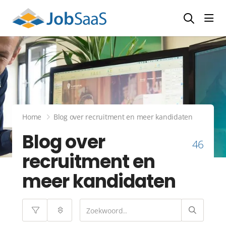
Navi
Home
Blog over recruitment en meer kandidaten
Blog over
46
recruitment en
meer kandidaten