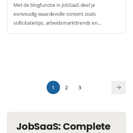
Met de blogfunctie in JobSaaS deel je
eenvoudig waardevolle content zoals
sollicitatietips, arbeidsmarkttrends en
bedrijfsnieuws op jouw vacatureplatform. Het
verbetert je SEO, verhoogt de betrokkenheid
van bezoekers en helpt je platform groeien.
1
2
3
JobSaaS: Complete