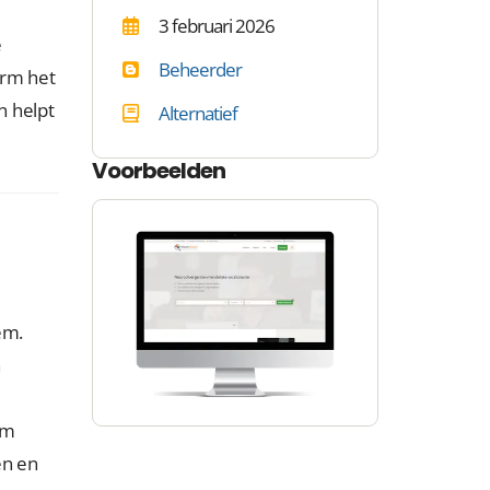
3 februari 2026
e
Beheerder
orm het
n helpt
Alternatief
Voorbeelden
em.
n
rm
en en