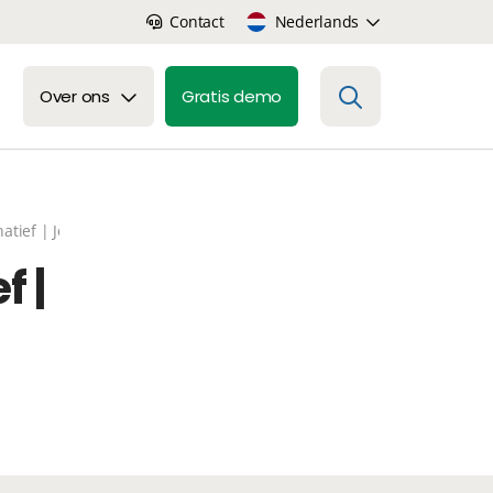
Contact
Nederlands
Over ons
Gratis demo
natief | JobBoardMount tegen JobSaaS
f |