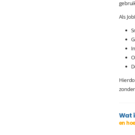
gebrui
Als Jo
S
G
I
O
D
Hierdoo
zonder 
Wat 
en hoe