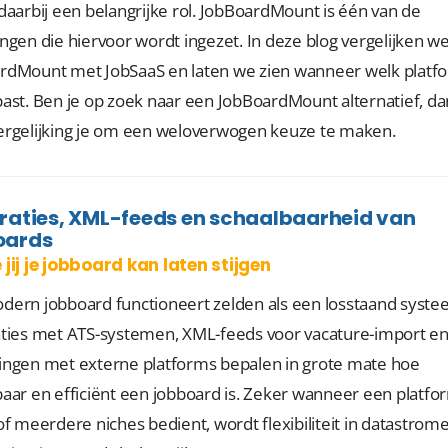
daarbij een belangrijke rol. JobBoardMount is één van de
ngen die hiervoor wordt ingezet. In deze blog vergelijken w
rdMount met JobSaaS en laten we zien wanneer welk platf
past. Ben je op zoek naar een JobBoardMount alternatief, da
ergelijking je om een weloverwogen keuze te maken.
raties, XML-feeds en schaalbaarheid van
oards
 jij je jobboard kan laten stijgen
dern jobboard functioneert zelden als een losstaand syste
aties met ATS-systemen, XML-feeds voor vacature-import e
ingen met externe platforms bepalen in grote mate hoe
baar en efficiënt een jobboard is. Zeker wanneer een platfo
of meerdere niches bedient, wordt flexibiliteit in datastrom