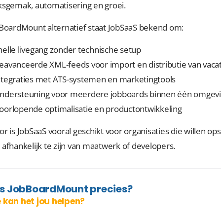
ksgemak, automatisering en groei.
bBoardMount alternatief staat JobSaaS bekend om:
nelle livegang zonder technische setup
eavanceerde XML-feeds voor import en distributie van vaca
ntegraties met ATS-systemen en marketingtools
ndersteuning voor meerdere jobboards binnen één omgev
oorlopende optimalisatie en productontwikkeling
r is JobSaaS vooral geschikt voor organisaties die willen op
afhankelijk te zijn van maatwerk of developers.
is JobBoardMount precies?
 kan het jou helpen?