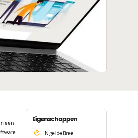
Eigenschappen
en een
oftware
Nigel de Bree