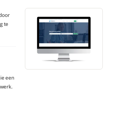
 door
g te
die een
twerk.
e