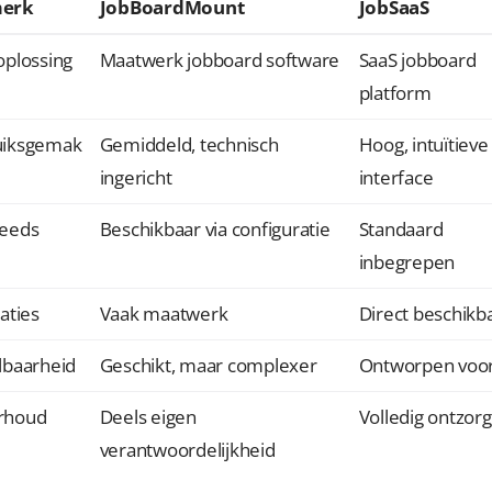
erk
JobBoardMount
JobSaaS
oplossing
Maatwerk jobboard software
SaaS jobboard
platform
uiksgemak
Gemiddeld, technisch
Hoog, intuïtieve
ingericht
interface
eeds
Beschikbaar via configuratie
Standaard
inbegrepen
aties
Vaak maatwerk
Direct beschikb
lbaarheid
Geschikt, maar complexer
Ontworpen voor
rhoud
Deels eigen
Volledig ontzor
verantwoordelijkheid