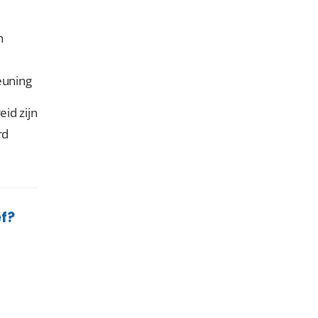
n
euning
id zijn
rd
f?