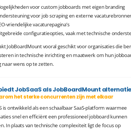
ogelijkheden voor custom jobboards met eigen branding
ndersteuning voor job scraping en externe vacaturebronne
EO-vriendelijke vacaturepagina’s
itgebreide configuratieopties, vaak met technische onderst
kt JobBoardMount vooral geschikt voor organisaties die bere
esteren in technische inrichting en maatwerk om hun jobboa
g naar wens op te zetten.
biedt JobSaaS als JobBoardMount alternatie
arom het sterke concurrenten zijn met elkaar
S is ontwikkeld als een schaalbaar SaaS-platform waarmee
aties snel en efficiënt een professioneel jobboard kunnen
n. In plaats van technische complexiteit ligt de focus op