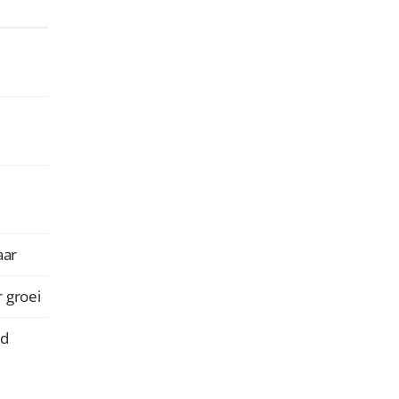
aar
 groei
gd