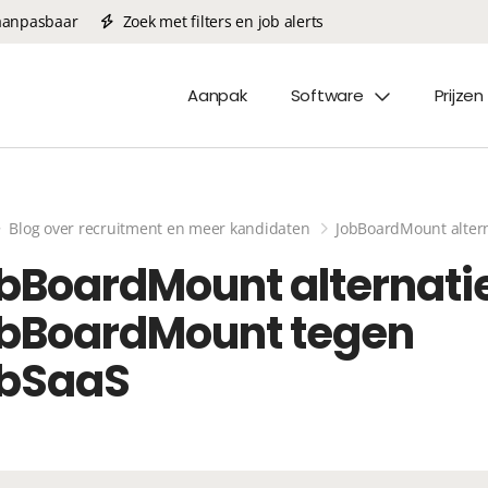
 aanpasbaar
Zoek met filters en job alerts
Aanpak
Software
Prijzen
Blog over recruitment en meer kandidaten
JobBoardMount alter
bBoardMount alternatie
bBoardMount tegen
bSaaS