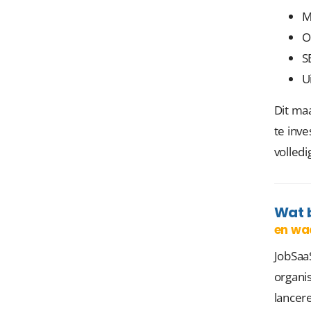
M
O
S
U
Dit maa
te inv
volledi
Wat 
en wa
JobSaa
organis
lancere