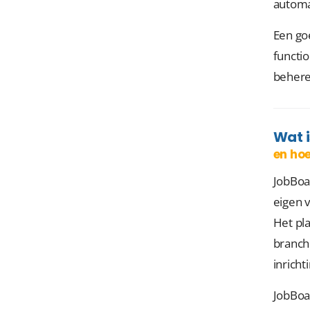
automat
Een go
functio
behere
Wat 
en hoe
JobBoar
eigen 
Het pl
branche
inricht
JobBoa