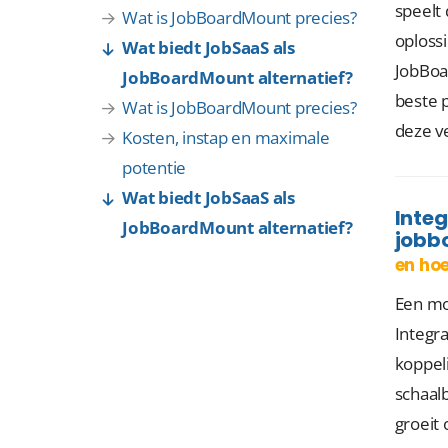
speelt 
Wat is JobBoardMount precies?
oplossi
Wat biedt JobSaaS als
JobBoa
JobBoardMount alternatief?
beste 
Wat is JobBoardMount precies?
deze v
Kosten, instap en maximale
potentie
Wat biedt JobSaaS als
Integ
JobBoardMount alternatief?
jobb
en hoe
Een mo
Integr
koppel
schaal
groeit 