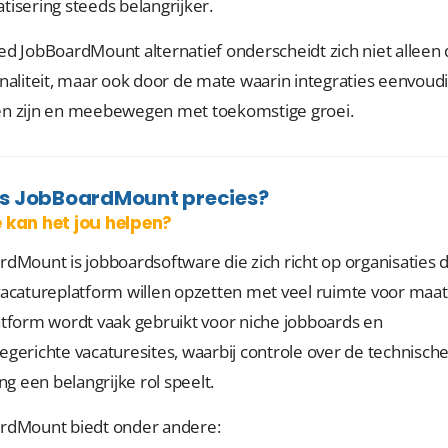
isering steeds belangrijker.
ed JobBoardMount alternatief onderscheidt zich niet alleen
naliteit, maar ook door de mate waarin integraties eenvoudi
n zijn en meebewegen met toekomstige groei.
is JobBoardMount precies?
 kan het jou helpen?
dMount is jobboardsoftware die zich richt op organisaties 
vacatureplatform willen opzetten met veel ruimte voor maa
atform wordt vaak gebruikt voor niche jobboards en
gerichte vacaturesites, waarbij controle over de technisch
ing een belangrijke rol speelt.
rdMount biedt onder andere: