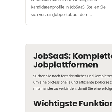
Kandidatenprofile in JobSaaS. Stellen Sie
sich vor: ein Jobportal, auf dem
Kandidaten mühelos ihre Profile erstellen
können, Arbeitgeber direkt die richtigen
Talente finden und Sie alles übersichtlich
verwalten.
JobSaaS: Komplette
Jobplattformen
Suchen Sie nach fortschrittlicher und komplette
um eine professionelle und effiziente Jobbörse 
miteinander zu verbinden, damit Sie eine erfo
Wichtigste Funkti