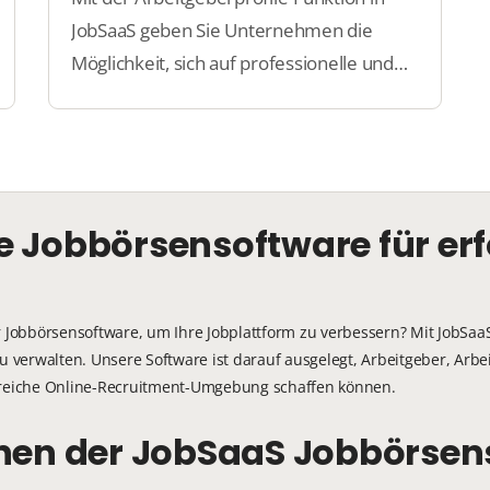
JobSaaS geben Sie Unternehmen die
Möglichkeit, sich auf professionelle und
attraktive Weise Arbeitssuchenden zu
präsentieren. Machen Sie
Unternehmensinformationen, Mission
und Kultur an einem Ort übersichtlich!
 Jobbörsensoftware für erf
r Jobbörsensoftware, um Ihre Jobplattform zu verbessern? Mit JobSaaS
zu verwalten. Unsere Software ist darauf ausgelegt, Arbeitgeber, Ar
lgreiche Online-Recruitment-Umgebung schaffen können.
onen der JobSaaS Jobbörsen