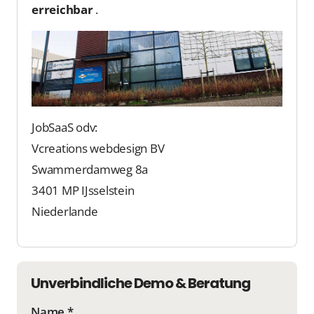
erreichbar
.
JobSaaS odv:
Vcreations webdesign BV
Swammerdamweg 8a
3401 MP IJsselstein
Niederlande
Unverbindliche Demo & Beratung
Name *