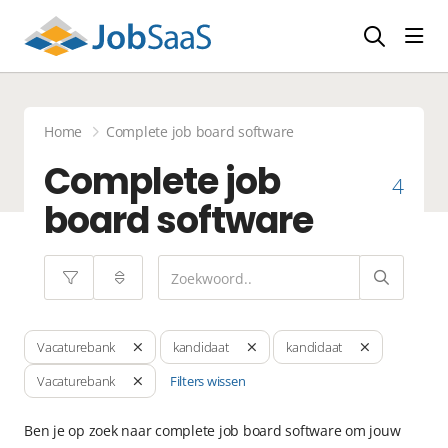
Navi
Home
Complete job board software
Complete job
4
board software
Vacaturebank
kandidaat
kandidaat
Filters wissen
Vacaturebank
Ben je op zoek naar complete job board software om jouw