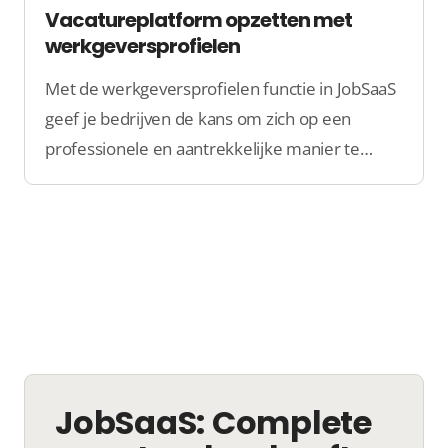
Vacatureplatform opzetten met
werkgeversprofielen
Met de werkgeversprofielen functie in JobSaaS
geef je bedrijven de kans om zich op een
professionele en aantrekkelijke manier te
presenteren aan werkzoekenden. Maak
bedrijfsinformatie, missie en cultuur op één
plek overzichtelijk!
JobSaaS: Complete