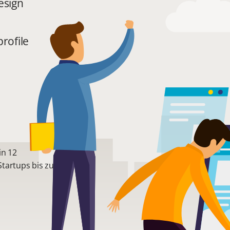
esign
rofile
in 12
tartups bis zu