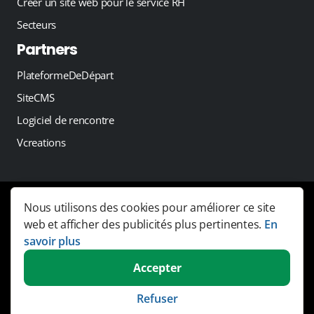
Créer un site web pour le service RH
Secteurs
Partners
PlateformeDeDépart
SiteCMS
Logiciel de rencontre
Vcreations
Nous utilisons des cookies pour améliorer ce site
Copyright 2026 -
JobSaaS - Job board software
web et afficher des publicités plus pertinentes.
En
Liens
savoir plus
Conditions générales
Accepter
Déclaration de confidentialité
Faire réaliser un site web
Refuser